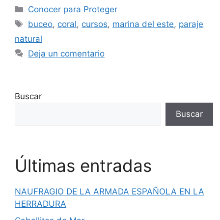
Categorías
Conocer para Proteger
Etiquetas
buceo
,
coral
,
cursos
,
marina del este
,
paraje
natural
Deja un comentario
Buscar
Buscar
Últimas entradas
NAUFRAGIO DE LA ARMADA ESPAÑOLA EN LA
HERRADURA