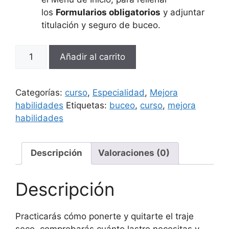
los
Formularios obligatorios
y adjuntar
titulación y seguro de buceo.
Especialidad
Añadir al carrito
Traje
Seco
cantidad
Categorías:
curso
,
Especialidad
,
Mejora
habilidades
Etiquetas:
buceo
,
curso
,
mejora
habilidades
Descripción
Valoraciones (0)
Descripción
Practicarás cómo ponerte y quitarte el traje