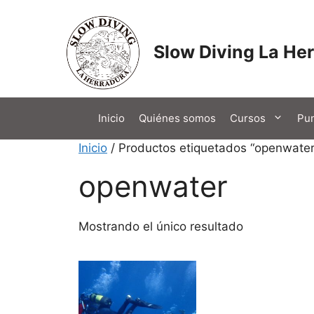
Saltar
al
contenido
Slow Diving La He
Inicio
Quiénes somos
Cursos
Pun
Inicio
/ Productos etiquetados “openwater
openwater
Mostrando el único resultado